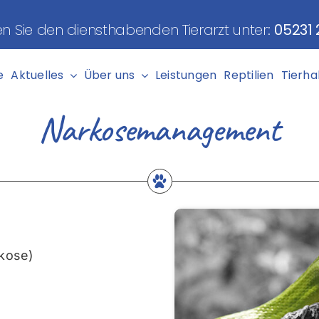
gen Sie den diensthabenden Tierarzt unter:
05231
e
Aktuelles
Über uns
Leistungen
Reptilien
Tierha
Narkosemanagement
rkose)